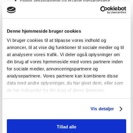
Fagligt veluddannede og erfarne medarbejdere
Solidt og godkendt materiel
Rådgivning forud for enhver opgave
Ekstra kontrol af alle vigtige samlinger og
forankringer
Denne hjemmeside bruger cookies
Sikkerhedsskema på alle vores stilladser
Vi bruger cookies til at tilpasse vores indhold og
Ekstra forsikring for vore kunder
annoncer, til at vise dig funktioner til sociale medier og til
at analysere vores trafik. Vi deler også oplysninger om
Løbende kontrol af stilladser
din brug af vores hjemmeside med vores partnere inden
Alle lovkrav overholdt
for sociale medier, annonceringspartnere og
analysepartnere. Vores partnere kan kombinere disse
Ekstra kontrol af forankring
data med andre oplysninger, du har givet dem, eller som
De mennesker som færdes og arbejder på stilladset må
de har indsamlet fra din brug af deres tjenester.
kunne stole på, at alt er udført solidt og forsvarligt.
Derfor checker vi altid en ekstra gang.
Vis detaljer
Sikkerhedstavler
Stilladstavle med sikkerhedsskilt som placeres tydeligt på
Tillad alle
stilladset.