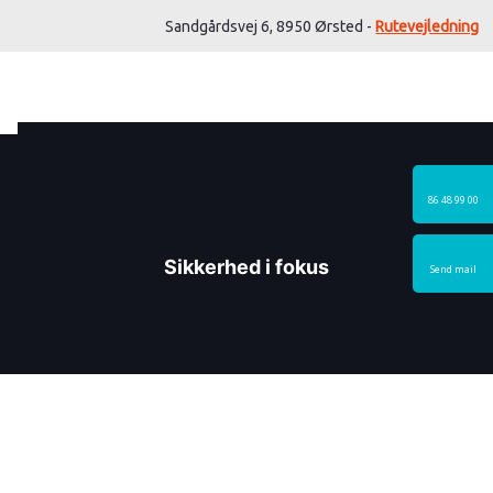
Sandgårdsvej 6, 8950 Ørsted -
Rutevejledning​
86 48 99 00
Sikkerhed i fokus
Send mail