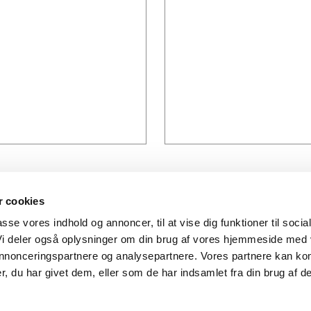
 cookies
s
Find vej
passe vores indhold og annoncer, til at vise dig funktioner til socia
 Vi deler også oplysninger om din brug af vores hjemmeside med
8 99 00
Sandgårdsvej 6
sstilladser.dk
 annonceringspartnere og analysepartnere. Vores partnere kan ko
8950 Ørsted
, du har givet dem, eller som de har indsamlet fra din brug af de
Created and hosted by Group Online