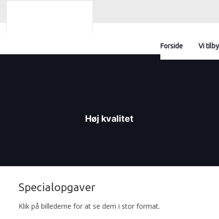
Forside
Vi tilb
Høj kvalitet
Specialopgaver​
Klik på billederne for at se dem i stor format.​